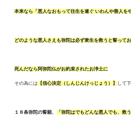
本来なら「悪人なおもって往生を遂ぐ いわんや善人を
どのような悪人さえも弥陀は必ず衆生を救うと誓って
死んだなら阿弥陀仏がお約束されたお浄土に
その為には
【信心決定（しんじんけっじょう）】
して
１８条弥陀の誓願、
「弥陀はでもどんな悪人でも、救