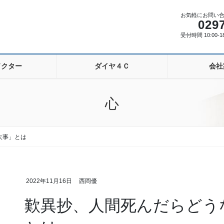
お気軽にお問い
029
受付時間 10:00-
ドクター
ダイヤ４Ｃ
会社
心
大事」とは
2022年11月16日
西岡優
歎異抄、人間死んだらどう