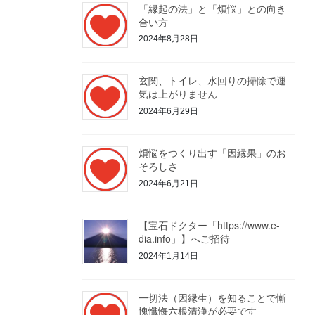
「縁起の法」と「煩悩」との向き
合い方
2024年8月28日
玄関、トイレ、水回りの掃除で運
気は上がりません
2024年6月29日
煩悩をつくり出す「因縁果」のお
そろしさ
2024年6月21日
【宝石ドクター「https://www.e-
dia.info」】へご招待
2024年1月14日
一切法（因縁生）を知ることで慚
愧懺悔六根清浄が必要です