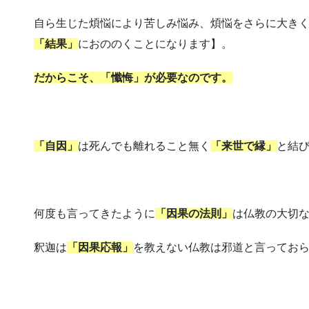
自ら生じた煩悩により苦しみ悩み、煩悩をさらに大き
「結果」
におののくことになります】。
だからこそ、「懺悔」が必要なのです。
「自因」
は死んでも離れること無く
「来世で縁」
と結
何度も言ってきたように
「因果の法則」
は仏教の大切
釈迦は
「因果応報」
を教えない仏教は邪道と言ってお