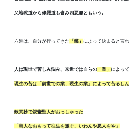
又地獄道から修羅道も含み四悪趣ともいう｡
六道は、自分が行ってきた
「業」
によって決まると言
人は現世で苦しみ悩み、来世では自らの
「業」
によっ
現生の苦は「前世での業、現生の業」によって苦るし
歎異抄で親鸞聖人がおっしゃった
「善人なおもって往生を遂ぐ、いわんや悪人をや」