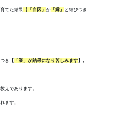
く育てた結果
【
「
自因」
が
「縁」
と結びつき
びつき
【
「業」が結果になり
苦しみます
】。
な教えであります。
られます。