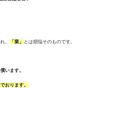
われ、
「業」
とは煩悩そのものです。
て償います。
んでおります。