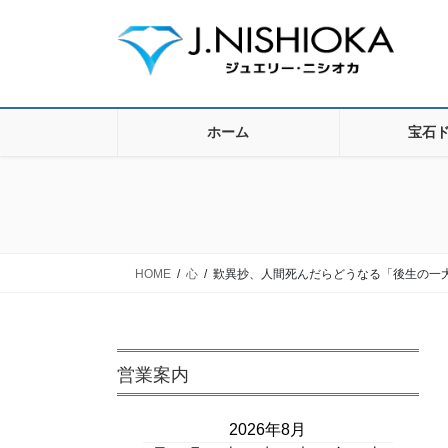
コ
ナ
ン
ビ
テ
ゲ
ン
ー
ツ
シ
に
ョ
ホーム
宝石
移
ン
動
に
移
動
HOME
心
歎異抄、人間死んだらどうなる「後生の一
営業案内
2026年8月