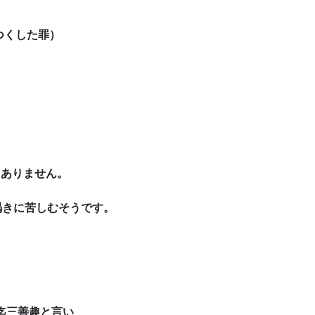
つくした罪）
くありません。
渇きに苦しむそうです。
迄三善趣と言い