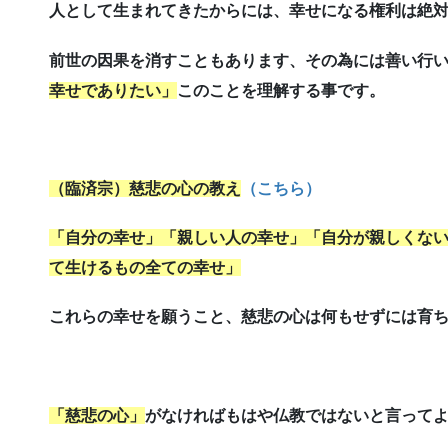
人として生まれてきたからには、幸せになる権利は絶
前世の因果を消すこともあります、その為には善い行
幸せでありたい」
このことを理解する事です。
（臨済宗）慈悲の心
の教え
（こちら）
「自分の幸せ」「親しい人の幸せ」「自分が親しくない
て生けるもの全ての幸せ」
これらの幸せを願うこと、慈悲の心は何もせずには育
「慈悲の心」
がなければもはや仏教ではないと言って