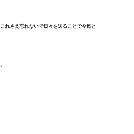
、これさえ忘れないで日々を送ることで今迄と
す。
）