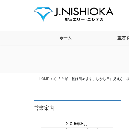
コ
ナ
ン
ビ
テ
ゲ
ン
ー
ツ
シ
に
ョ
ホーム
宝石
移
ン
動
に
移
動
HOME
心
自然に徳は積めます、しかし目に見えない
営業案内
2026年8月