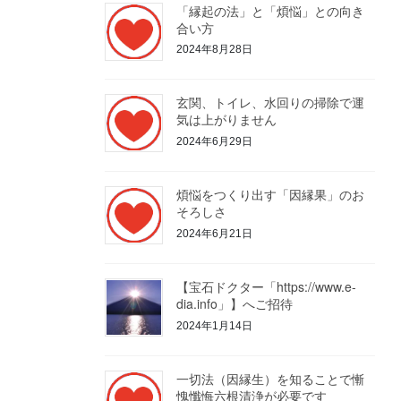
「縁起の法」と「煩悩」との向き
合い方
2024年8月28日
玄関、トイレ、水回りの掃除で運
気は上がりません
2024年6月29日
煩悩をつくり出す「因縁果」のお
そろしさ
2024年6月21日
【宝石ドクター「https://www.e-
dia.info」】へご招待
2024年1月14日
一切法（因縁生）を知ることで慚
愧懺悔六根清浄が必要です