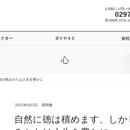
お気軽にお問い
029
受付時間 10:00-
ドクター
ダイヤ４Ｃ
会社
心
徳の積みかたは人生を豊かに
2021年4月3日
西岡優
自然に徳は積めます、しか