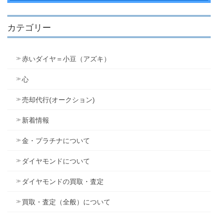
カテゴリー
赤いダイヤ＝小豆（アズキ）
心
売却代行(オークション)
新着情報
金・プラチナについて
ダイヤモンドについて
ダイヤモンドの買取・査定
買取・査定（全般）について