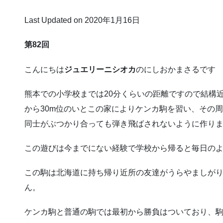
Last Updated on 2020年1月16日
第82回
こんにちは
ジュエリーニシオカ
のにしおかまさるです
熊本での小学校までは20分くらいの距離ですので結構
から30m位のいとこの家によりケンカ駒を習い、その
同士がぶつかり合っても弾き飛ばされないように作り
この遊びは今までにない経験で学校から帰ると毎日の
この駒は北海道に持ち帰り近所の友達がうらやましが
ん。
ケンカ駒と普通の駒では最初から勝負はついており、