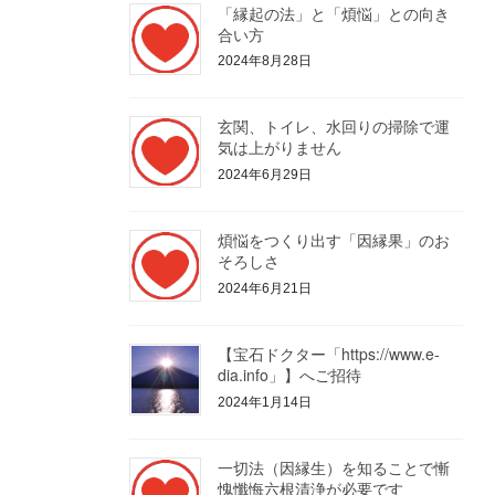
「縁起の法」と「煩悩」との向き
合い方
2024年8月28日
玄関、トイレ、水回りの掃除で運
気は上がりません
2024年6月29日
煩悩をつくり出す「因縁果」のお
そろしさ
2024年6月21日
【宝石ドクター「https://www.e-
dia.info」】へご招待
2024年1月14日
一切法（因縁生）を知ることで慚
愧懺悔六根清浄が必要です