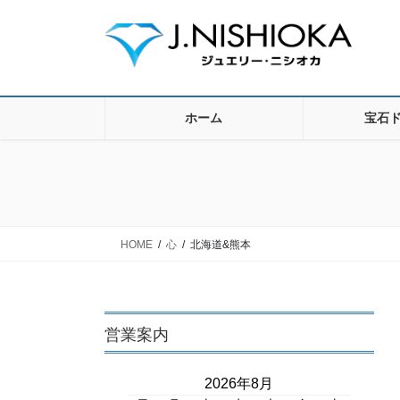
コ
ナ
ン
ビ
テ
ゲ
ン
ー
ツ
シ
に
ョ
ホーム
宝石
移
ン
動
に
移
動
HOME
心
北海道&熊本
営業案内
2026年8月