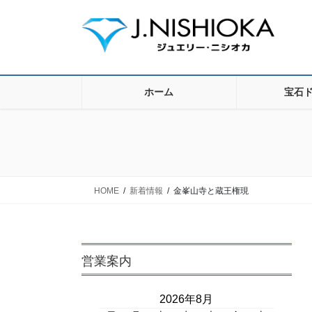
コ
ナ
ン
ビ
テ
ゲ
ン
ー
ツ
シ
に
ョ
ホーム
宝石
移
ン
動
に
移
動
HOME
新着情報
金峯山寺と蔵王権現
営業案内
2026年8月