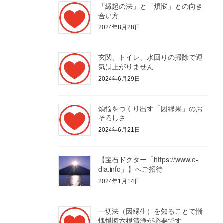
「縁起の法」と「煩悩」との向き
合い方
2024年8月28日
玄関、トイレ、水回りの掃除で運
気は上がりません
2024年6月29日
煩悩をつくり出す「因縁果」のお
そろしさ
2024年6月21日
【宝石ドクター「https://www.e-
dia.info」】へご招待
2024年1月14日
一切法（因縁生）を知ることで慚
愧懺悔六根清浄が必要です