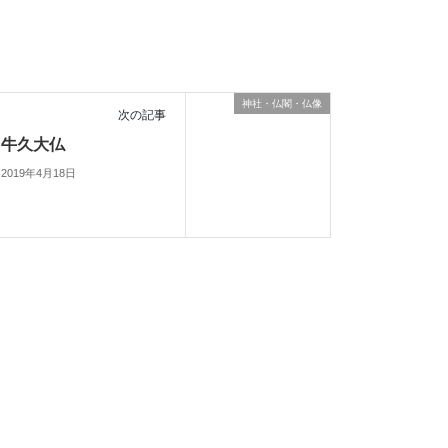
神社・仏閣・仏像
次の記事
牛久大仏
2019年4月18日