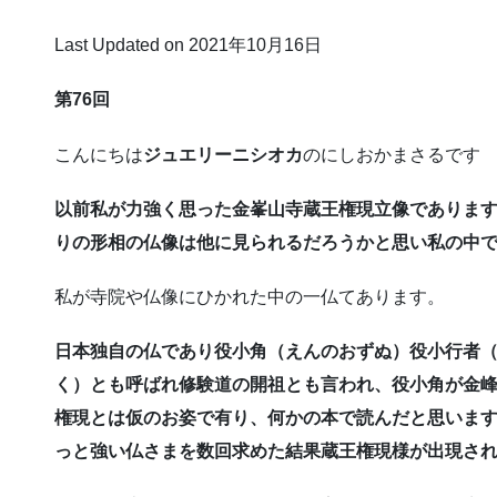
Last Updated on 2021年10月16日
第76回
こんにちは
ジュエリーニシオカ
のにしおかまさるです
以前私が力強く思った金峯山寺蔵王権現立像であります
りの形相の仏像は他に見られるだろうかと思い私の中で
私が寺院や仏像にひかれた中の一仏てあります。
日本独自の仏であり役小角（えんのおずぬ）役小行者
く）とも呼ばれ修験道の開祖とも言われ、役小角が金
権現とは仮のお姿で有り、何かの本で読んだと思いま
っと強い仏さまを数回求めた結果蔵王権現様が出現さ