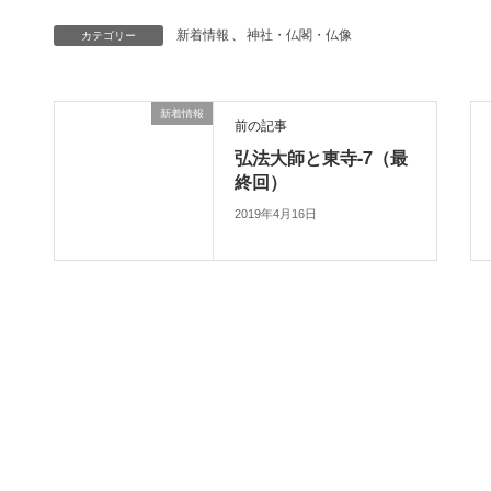
カテゴリー
新着情報
、
神社・仏閣・仏像
新着情報
前の記事
弘法大師と東寺-7（最
終回）
2019年4月16日