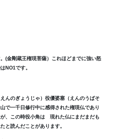
。(金剛蔵王権現菩薩）これほどまでに強い怒
はNO1です。
（えんのぎょうじゃ）役優婆塞（えんのうばそ
峰山で一千日修行中に感得された権現仏であり
すが、この時役小角は 現れた仏にまだまだも
れたと読んだことがあります。