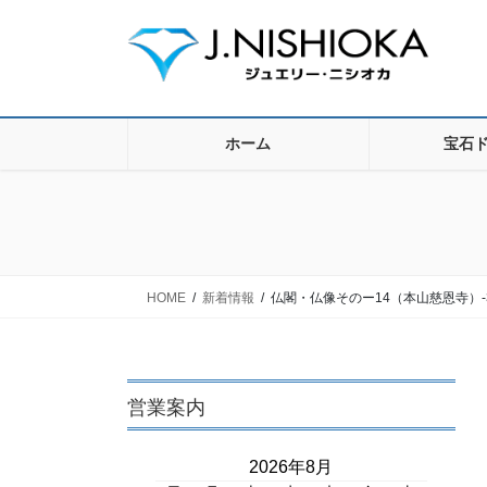
コ
ナ
ン
ビ
テ
ゲ
ン
ー
ツ
シ
に
ョ
ホーム
宝石
移
ン
動
に
移
動
HOME
新着情報
仏閣・仏像そのー14（本山慈恩寺）-
営業案内
2026年8月