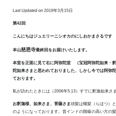
Last Updated on 2019年3月15日
第42回
こんにちはジュエリーニシオカのにしおかまさるです
慈恩寺
本山
最終回をお届けいたします。
本堂を正面に見て右に阿弥陀堂 （宝冠阿弥陀如来・
陀如来さまと思われておりました、しかし今では阿弥
ております。
私が訪れたときには（2006年5.13）すでに釈迦如来
お釈迦様、如来さま、菩薩さま
頭髪は螺髪（らほつ）
のようになっております。昔インドの階級の高い方の