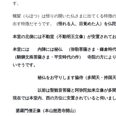
す。
螺髪（らほつ）は悟りの開いた仏さまに出てくる特徴
出す特徴だそうです。
（悟れる人、目覚めた人）を仏
本堂の北側には不動堂（不動明王立像）が安置されて
本堂には 内陣には秘仏 （弥勒菩薩さま・鎌倉時代の作
（騎獅文殊菩薩さま・平安時代の作） 寺院の方によ
いそうです。
秘仏をお守りします脇侍（多聞天・持国天）
以前は聖観音菩薩と阿弥陀如来立像が多聞天・
現在では本堂内、西の方位に安置されていると伺いま
婆羅門僧正像（本山慈恩寺開山）