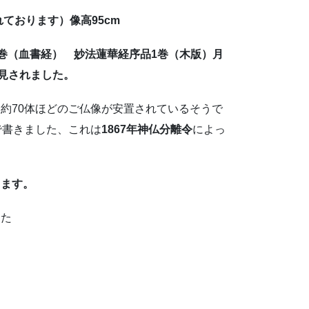
ております）像高95cm
（血書経） 妙法蓮華経序品1巻（木版）月
見されました。
約70体ほどのご仏像が安置されているそうで
で書きました、これは
1867年神仏分離令
によっ
ます。
した