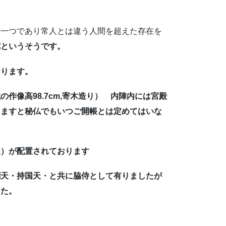
の一つであり常人とは違う人間を超えた存在を
陀というそうです。
おります。
像高98.7cm,寄木造り） 内陣内には宮殿
りますと秘仏でもいつご開帳とは定めてはいな
が配置されております
持国天・と共に脇侍として有りましたが
した。