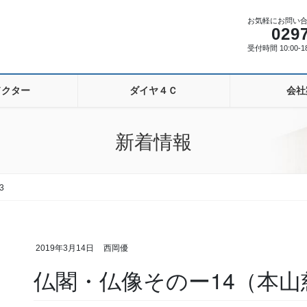
お気軽にお問い
029
受付時間 10:00-
ドクター
ダイヤ４Ｃ
会社
新着情報
3
2019年3月14日
西岡優
仏閣・仏像そのー14（本山