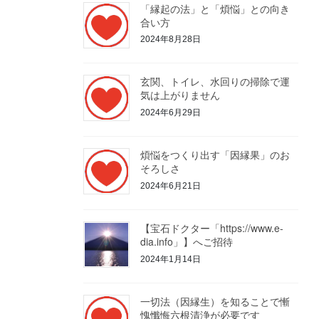
「縁起の法」と「煩悩」との向き
合い方
2024年8月28日
玄関、トイレ、水回りの掃除で運
気は上がりません
2024年6月29日
煩悩をつくり出す「因縁果」のお
そろしさ
2024年6月21日
【宝石ドクター「https://www.e-
dia.info」】へご招待
2024年1月14日
一切法（因縁生）を知ることで慚
愧懺悔六根清浄が必要です